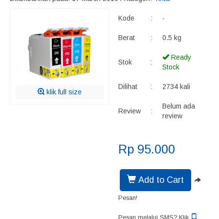
Kode
:
-
Berat
:
0.5 kg
Ready
Stok
:
Stock
Dilihat
:
2734 kali
klik full size
Belum ada
Review
:
review
Rp 95.000
Add to Cart
Pesan!
Pesan melalui SMS? Klik