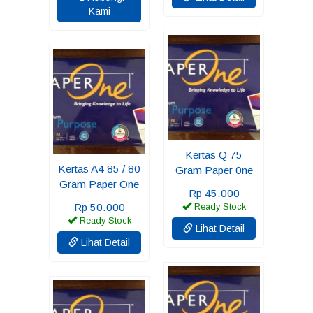
Kami
Kertas Q 75
Kertas A4 85 / 80
Gram Paper 0ne
Gram Paper One
Rp 45.000
Rp 50.000
Ready Stock
Ready Stock
Lihat Detail
Lihat Detail