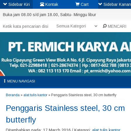
Sidebar Kiri
Kontak
Cart
Sidebar Kanan
Buka jam 08.00 s/d jam 18.00, Sabtu- Minggu libur
MENCARI
MENU NAVIGASI
Beranda
»
alat tulis kantor
»
Penggaris Stainless steel, 30 cm butterfly
Penggaris Stainless steel, 30 cm
butterfly
Ditambahkan pada: 17 March 2016 / Kategori:
alat tulis kantor